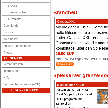
⇒ Spiele
Brandneu
⇒ Wörterbücher
⇒ Kostenlos!
Canasta XXL
Downloads
alleine gegen 1 bis 3 Compute
nette Mitspieler im Spieleserve
Support
finden Canasta XXL - endlich v
Webmaster
Canasta endlich wie die ande
Freischaltungscodes
komfortabel über den Spieleserv
Presse
19,90 EUR
ALLGEMEIN
inkl. 19% USt. zzgl. 6,95 € Vers. b. C
Versandkosten
Impressum
Spielserver grenzenlo
Hilfe
Verbraucherhinweise (AGB)
Doppelkopf XXL 3.0
Für Win 98, Win XP & Win
SPIELESERVER NOW!
Vista! Doppelkopf XXL ist ein
DOKOprogramm mit
zahlreichen