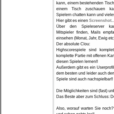
kann, einem bestehenden Tisch 
einem Tisch zuschauen ka
Spielern chatten kann und viele
Hier gibt es einen
Screenshot...
Über den Spieleserver k
Mitspieler finden, Mails emp
einsehen (Monat, Jahr, Ewig etc
Der absolute Clou:
Highscorespiele sind komple
komplette Partie mit offenen Ka
diesen Spielen lernen!!
Außerdem gibt es ein Userprofil
dem besten und leider auch dem
Spiele sind auch nachspielbar!!
Die Möglichkeiten sind (fast) un
Das Beste aber zum Schluss: Der 
Also, worauf warten Sie noch?