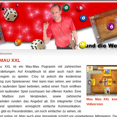
eleserver
MAU XXL
u XXL ist ein Mau-Mau Pogramm mit zahlreichen
nstellungen. Auf Knopfdruck ist aber auch nach den
dregeln zu spielen. Clou ist jedoch die kostenlose
ng zum Spieleserver: Hier kann man sehen, wer online
em laufenden Spiel beitreten, selbst einen Tisch eröffnen
em laufenden Spiel zuschauen bei offenen Karten. Eine
 Mailbox zum Verabreden, sowie zahlreiche
Mau Mau XXL kost
elisten runden das Angebot ab. Ein integrierter Chat
Vollversion
und spielintern ermöglicht einfache Kommunikation.
h gibt es Freundeslisten, um noch einfacher zu sehen, ob
nd online ist. Aber auch eine Ignoreliste schützt vor ungebetenen Mitspielern. D