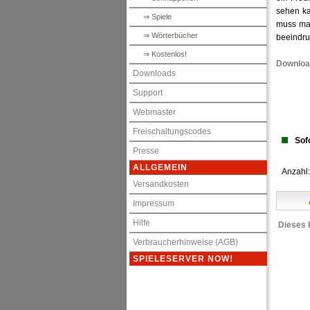
sehen ka
⇒ Spiele
muss man
⇒ Wörterbücher
beeindruc
⇒ Kostenlos!
Download
Downloads
Support
Webmaster
Freischaltungscodes
Sofo
Presse
ALLGEMEIN
Anzahl
Versandkosten
Impressum
Hilfe
Dieses 
Verbraucherhinweise (AGB)
SPIELESERVER NOW!