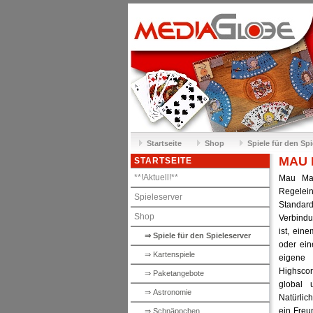
Startseite
Shop
Spiele für den Spi
MAU 
STARTSEITE
**!Aktuell!**
Mau Ma
Regelei
Spieleserver
Standar
Shop
Verbindu
ist, ein
⇒ Spiele für den Spieleserver
oder ein
⇒ Kartenspiele
eigene
Highscor
⇒ Paketangebote
global 
⇒ Astronomie
Natürlic
ein Freu
⇒ Schnäppchen