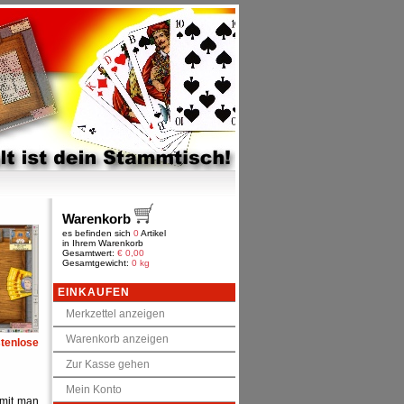
Warenkorb
es befinden sich
0
Artikel
in Ihrem Warenkorb
Gesamtwert:
€
0,00
Gesamtgewicht:
0 kg
EINKAUFEN
Merkzettel anzeigen
Warenkorb anzeigen
enlose
Zur Kasse gehen
Mein Konto
amit man