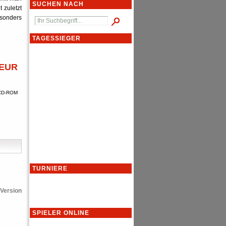
SUCHEN NACH
 zuletzt
esonders
TAGESSIEGER
 EUR
. CD-ROM
TURNIERE
Version
SPIELER ONLINE