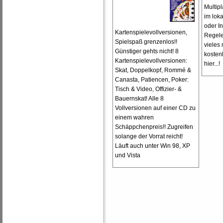
Multip
im lok
oder In
Kartenspielevollversionen,
Regele
Spielspaß grenzenlos!!
vieles 
Günstiger gehts nicht! 8
kosten
Kartenspielevollversionen:
hier...!
Skat, Doppelkopf, Rommé &
Canasta, Patiencen, Poker:
Tisch & Video, Offizier- &
Bauernskat! Alle 8
Vollversionen auf einer CD zu
einem wahren
Schäppchenpreis!! Zugreifen
solange der Vorrat reicht!
Läuft auch unter Win 98, XP
und Vista