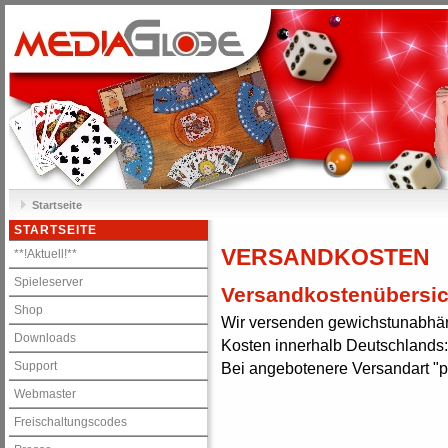
Startseite
STARTSEITE
VERSANDKOSTEN
**!Aktuell!**
Spieleserver
Versandkostenübersic
Shop
Wir versenden gewichstunabhän
Downloads
Kosten innerhalb Deutschlands: 6
Support
Bei angebotenere Versandart "p
Webmaster
Freischaltungscodes