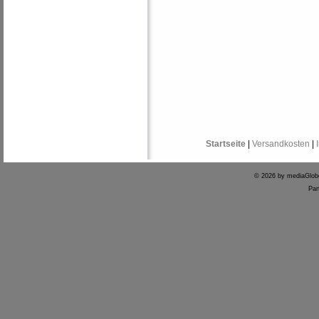
Startseite
|
Versandkosten
|
© 2026 by mediaGlo
Par