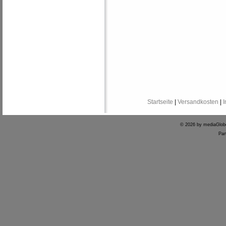
Startseite
|
Versandkosten
|
© 2026 by mediaGlo
Par