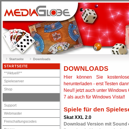
Startseite
Downloads
STARTSEITE
DOWNLOADS
**!Aktuell!**
Hier können Sie kostenlose
Spieleserver
herunterladen - erst Testen dan
Shop
Neu!! jetzt auch unter Windows 
7 als auch für Windows Vista!!
Downloads
Support
Spiele für den Spieles
Webmaster
Skat XXL 2.0
Freischaltungscodes
Download Version mit Sound