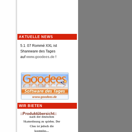
AKTUELLE NEWS
5.1. 07 Rommé XXL ist
Shareware des Tages
auf
www.goodees.de
!
Skat XXL 3.0
ab Windows 98, DirectX6.1
Skat XXL ist ein
Skatprogramm mit
zahlreichen
Regeleinstellungen. Auf
Knopfdruck ist aber auch
WIR BIETEN
nach der deutschen
::Produktübersicht::
Skatordnung zu spielen. Der
Clou ist jedoch die
kostenlos...