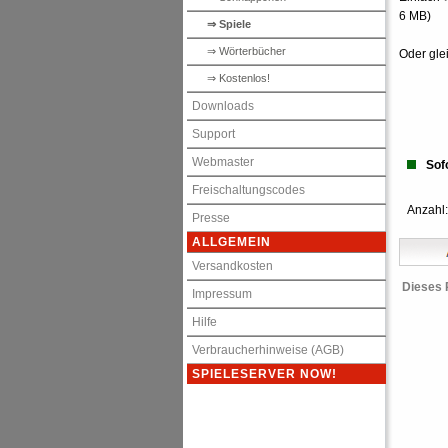
6 MB)
⇒ Spiele
⇒ Wörterbücher
Oder gle
⇒ Kostenlos!
Downloads
Support
Webmaster
Sofo
Freischaltungscodes
Anzahl
Presse
ALLGEMEIN
Versandkosten
Dieses 
Impressum
Hilfe
Verbraucherhinweise (AGB)
SPIELESERVER NOW!