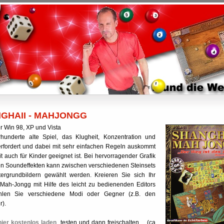
GHAII - MAHJONGG
er Win 98, XP und Vista
hunderte alte Spiel, das Klugheit, Konzentration und
rfordert und dabei mit sehr einfachen Regeln auskommt
t auch für Kinder geeignet ist. Bei hervorragender Grafik
en Soundeffekten kann zwischen verschiedenen Steinsets
ergrundbildern gewählt werden. Kreieren Sie sich Ihr
Mah-Jongg mit Hilfe des leicht zu bedienenden Editors
len Sie verschiedene Modi oder Gegner (z.B. den
).
hier kostenlos laden
, testen und dann freischalten.... (ca