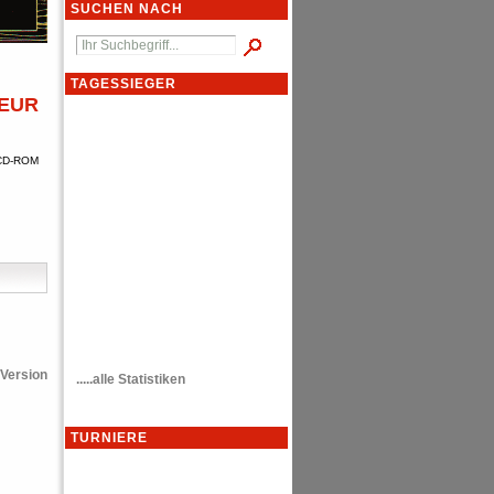
SUCHEN NACH
TAGESSIEGER
 EUR
. CD-ROM
Version
.....alle Statistiken
TURNIERE