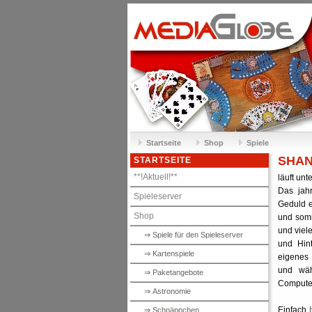
Startseite
Shop
Spiele
SHAN
STARTSEITE
**!Aktuell!**
läuft unt
Das jahr
Spieleserver
Geduld e
Shop
und somi
und viel
⇒ Spiele für den Spieleserver
und Hint
⇒ Kartenspiele
eigenes 
und wäh
⇒ Paketangebote
Computer
⇒ Astronomie
Einfach
⇒ Schnäppchen