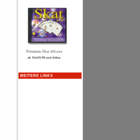
Premium Skat deLuxe
ab Win95/98 und höher,
DirectX5.0, 16MB RAM, 30
MB freie HD-Kapazität!
Einen Gegner suchen ist mit
dem Skat Premium
WEITERE LINKS
Programm kein Problem
mehr. Einfach ab ins
Internet und ein Gegner
findet sich. Mit ...