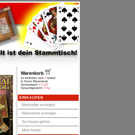
Warenkorb
es befinden sich
0
Artikel
in Ihrem Warenkorb
Gesamtwert:
€
0,00
Gesamtgewicht:
0 kg
EINKAUFEN
Merkzettel anzeigen
Warenkorb anzeigen
Zur Kasse gehen
Mein Konto